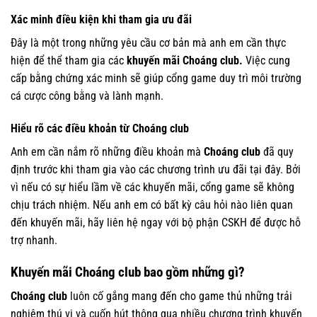
Xác minh điều kiện khi tham gia ưu đãi
Đây là một trong những yêu cầu cơ bản mà anh em cần thực
hiện để thể tham gia các
khuyến mãi
Choáng club
.
Việc cung
cấp bằng chứng xác minh sẽ giúp cổng game duy trì môi trường
cá cược công bằng và lành mạnh.
Hiểu rõ các điều khoản từ
Choáng club
Anh em cần nắm rõ những điều khoản mà
Choáng club
đã quy
định trước khi tham gia vào các chương trình ưu đãi tại đây. Bởi
vì nếu có sự hiểu lầm về các khuyến mãi, cổng game sẽ không
chịu trách nhiệm. Nếu anh em có bất kỳ câu hỏi nào liên quan
đến khuyến mãi, hãy liên hệ ngay với bộ phận CSKH để được hỗ
trợ nhanh.
Khuyến mãi
Choáng club
bao gồm những gì?
Choáng club
luôn cố gắng mang đến cho game thủ những trải
nghiệm thú vị và cuốn hút thông qua nhiều chương trình khuyến