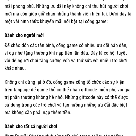
mãi phong phú. Những ưu đãi này không chỉ thu hút người chơi
mới mà còn giúp giữ chân những thành viên hiện tại. Dưới đây là
một vài hình thức khuyến mãi nổi bật tại cổng game:
Dành cho người mới
Để chào đón các tân binh, cổng game có nhiều ưu đãi hấp dẫn,
ví dụ như tặng thưởng khi nạp tiền lần đầu. Đây là cơ hội tuyệt
vời để người chơi tăng cường vốn và thử sức với nhiều trò chơi
khác nhau.
Không chỉ dừng lại ở đó, cổng game cũng tổ chức các sự kiện
trên fanpage để game thủ có thể nhận giftcode miễn phí, với giá
trị phần thưởng không hề nhỏ. Những giftcode này có thể được
sử dụng trong các trò chơi và tận hưởng những ưu đãi đặc biệt
mà không cần phải nạp thêm tiền.
Dành cho tất cả người chơi