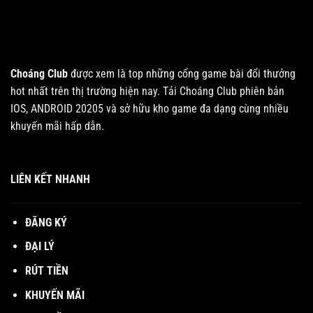
Choáng Club
được xem là top những cổng game bài đổi thưởng
hot nhất trên thị trường hiện nay. Tải Choáng Club phiên bản
IOS, ANDROID 20205 và sở hữu kho game đa dạng cùng nhiều
khuyến mãi hấp dẫn.
LIÊN KẾT NHANH
ĐĂNG KÝ
ĐẠI LÝ
RÚT TIỀN
KHUYẾN MÃI