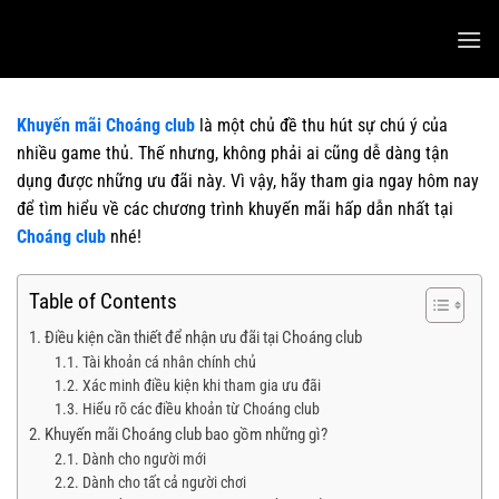
Khuyến mãi
Choáng club
là một chủ đề thu hút sự chú ý của
nhiều game thủ. Thế nhưng, không phải ai cũng dễ dàng tận
dụng được những ưu đãi này. Vì vậy, hãy tham gia ngay hôm nay
để tìm hiểu về các chương trình khuyến mãi hấp dẫn nhất tại
Choáng club
nhé!
Table of Contents
Điều kiện cần thiết để nhận ưu đãi tại Choáng club
Tài khoản cá nhân chính chủ
Xác minh điều kiện khi tham gia ưu đãi
Hiểu rõ các điều khoản từ Choáng club
Khuyến mãi Choáng club bao gồm những gì?
Dành cho người mới
Dành cho tất cả người chơi