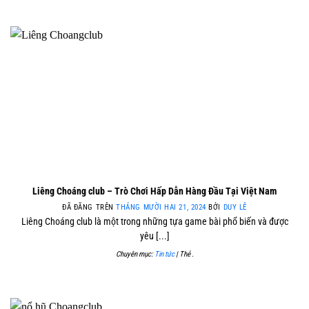
Liêng Choáng club – Trò Chơi Hấp Dẫn Hàng Đầu Tại Việt Nam
ĐÃ ĐĂNG TRÊN
THÁNG MƯỜI HAI 21, 2024
BỞI
DUY LÊ
Liêng Choáng club là một trong những tựa game bài phổ biến và được
yêu [...]
Chuyên mục:
Tin tức
| Thẻ
.