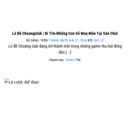
Lô Đề Choangclub | Đi Tìm Những Con Số May Mắn Tại Sân Chơi
ĐÃ ĐĂNG TRÊN
THÁNG MƯỜI HAI 21, 2024
BỞI
DUY LÊ
Lô đề Choáng club đang trở thành một trong những game thu hút đông
đảo [...]
Chuyên mục:
Tin tức
| Thẻ
.