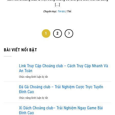
[...]
Chuyên mục:
Tin tức
| Thẻ
.
1
2
BÀI VIẾT NỔI BẬT
Link Truy Cập Choáng club – Cách Truy Cập Nhanh Và
An Toàn
Chức năng bình luận bị tắt
ở
Link
Truy
Đá Gà Choáng club – Trải Nghiệm Cược Trực Tuyến
Cập
Đỉnh Cao
Choáng
Chức năng bình luận bị tắt
ở
club
Đá
–
Gà
Xì Dách Choáng club– Trải Nghiệm Ngay Game Bài
Cách
Choáng
Truy
Đỉnh Cao