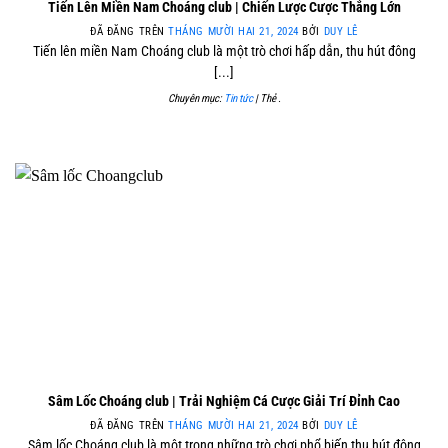
Tiến Lên Miền Nam Choáng club | Chiến Lược Cược Thắng Lớn
ĐÃ ĐĂNG TRÊN
THÁNG MƯỜI HAI 21, 2024
BỞI
DUY LÊ
Tiến lên miền Nam Choáng club là một trò chơi hấp dẫn, thu hút đông
[...]
Chuyên mục:
Tin tức
| Thẻ
.
Sâm Lốc Choáng club | Trải Nghiệm Cá Cược Giải Trí Đỉnh Cao
ĐÃ ĐĂNG TRÊN
THÁNG MƯỜI HAI 21, 2024
BỞI
DUY LÊ
Sâm lốc Choáng club là một trong những trò chơi phổ biến thu hút đông