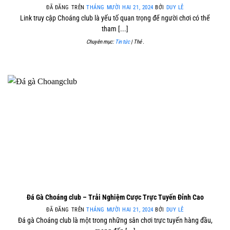
ĐÃ ĐĂNG TRÊN
THÁNG MƯỜI HAI 21, 2024
BỞI
DUY LÊ
Link truy cập Choáng club là yếu tố quan trọng để người chơi có thể
tham [...]
Chuyên mục:
Tin tức
| Thẻ
.
Đá Gà Choáng club – Trải Nghiệm Cược Trực Tuyến Đỉnh Cao
ĐÃ ĐĂNG TRÊN
THÁNG MƯỜI HAI 21, 2024
BỞI
DUY LÊ
Đá gà Choáng club là một trong những sân chơi trực tuyến hàng đầu,