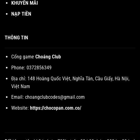
KHUYẾN MÃI
NẠP TIỀN
THÔNG TIN
Cổng game
Choáng Club
Phone: 0372856349
Địa chỉ: 148 Hoàng Quốc Việt, Nghĩa Tân, Cầu Giấy, Hà Nội,
Việt Nam
Email:
choangclubcodes@gmail.com
Website:
https://chocopan.com.co/